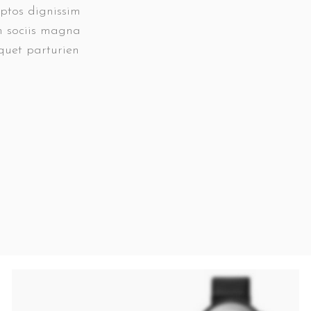
eptos dignissim
n sociis magna
quet parturien