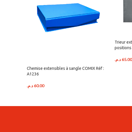
Trieur e
positions
د.م.
65.00
Chemise extensibles à sangle COMIX Réf :
A1236
د.م.
60.00