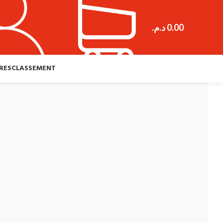
د.م.
0.00
RES
CLASSEMENT