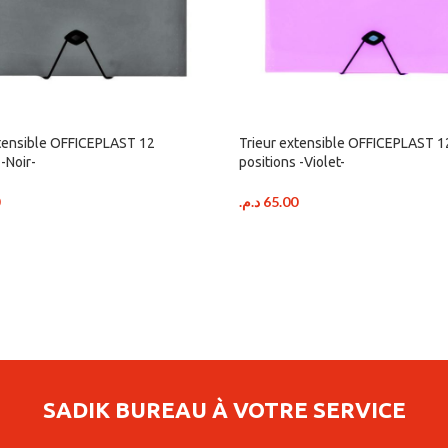
xtensible OFFICEPLAST 12
Trieur extensible OFFICEPLAST 1
 -Noir-
positions -Violet-
د.م.
65.00
SADIK BUREAU À VOTRE SERVICE