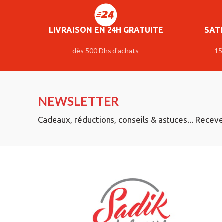
LIVRAISON EN 24H GRATUITE
SAT
dès 500 Dhs d'achats
15
NEWSLETTER
Cadeaux, réductions, conseils & astuces... Recev