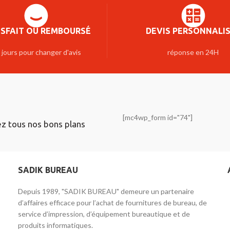
ISFAIT OU REMBOURSÉ
DEVIS PERSONNALI
 jours pour changer d'avis
réponse en 24H
[mc4wp_form id="74"]
ez tous nos bons plans
SADIK BUREAU
Depuis 1989, "SADIK BUREAU" demeure un partenaire
d’affaires efficace pour l’achat de fournitures de bureau, de
service d’impression, d’équipement bureautique et de
produits informatiques.