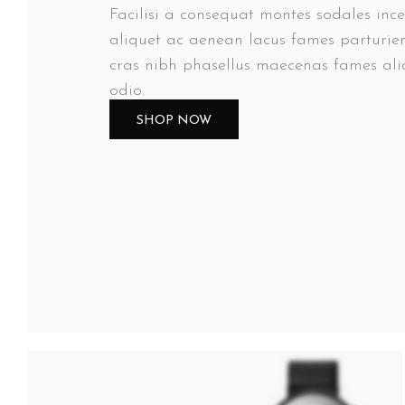
Facilisi a consequat montes sodales inc
aliquet ac aenean lacus fames parturie
cras nibh phasellus maecenas fames ali
odio.
SHOP NOW